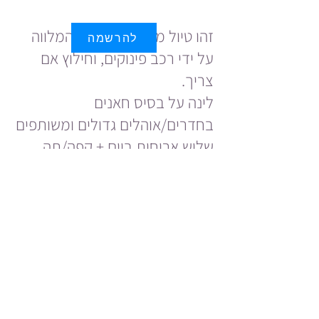
זהו טיול מאורגן ומודרך, המלווה
להרשמה
על ידי רכב פינוקים, וחילוץ אם
צריך.
לינה על בסיס חאנים
בחדרים/אוהלים גדולים ומשותפים
שלוש ארוחות ביום + קפה/תה
פירות וחטיפים לאורך הרכיבה​
דברו איתנו לפרטים ושמירת מקום
Contact us